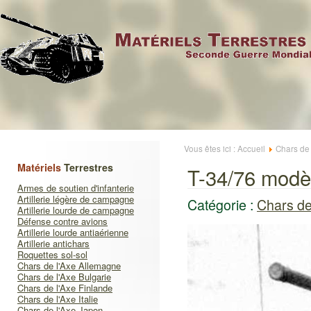
Vous êtes ici :
Accueil
Chars de 
Matériels
Terrestres
T-34/76 modèl
Armes de soutien d'infanterie
Artillerie légère de campagne
Catégorie :
Chars de
Artillerie lourde de campagne
Défense contre avions
Artillerie lourde antiaérienne
Artillerie antichars
Roquettes sol-sol
Chars de l'Axe Allemagne
Chars de l'Axe Bulgarie
Chars de l'Axe Finlande
Chars de l'Axe Italie
Chars de l'Axe Japon