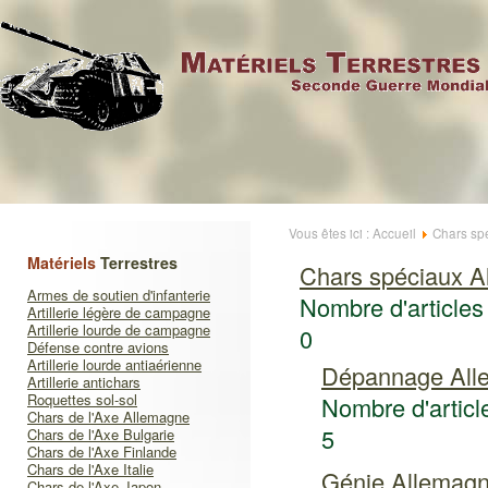
Vous êtes ici :
Accueil
Chars sp
Matériels
Terrestres
Chars spéciaux A
Armes de soutien d'infanterie
Nombre d'articles 
Artillerie légère de campagne
Artillerie lourde de campagne
0
Défense contre avions
Artillerie lourde antiaérienne
Dépannage All
Artillerie antichars
Roquettes sol-sol
Nombre d'article
Chars de l'Axe Allemagne
5
Chars de l'Axe Bulgarie
Chars de l'Axe Finlande
Chars de l'Axe Italie
Génie Allemag
Chars de l'Axe Japon