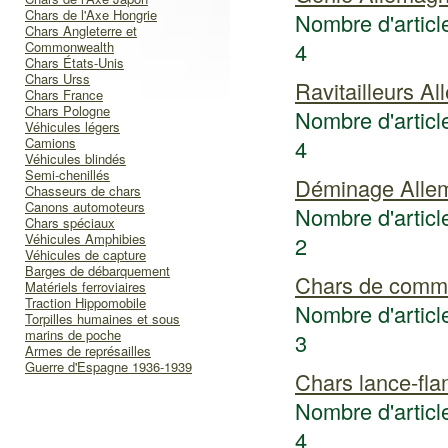
Chars de l'Axe Hongrie
Nombre d'article
Chars Angleterre et
4
Commonwealth
Chars États-Unis
Chars Urss
Ravitailleurs A
Chars France
Chars Pologne
Nombre d'article
Véhicules légers
Camions
4
Véhicules blindés
Semi-chenillés
Déminage Alle
Chasseurs de chars
Canons automoteurs
Nombre d'article
Chars spéciaux
Véhicules Amphibies
2
Véhicules de capture
Barges de débarquement
Chars de com
Matériels ferroviaires
Traction Hippomobile
Nombre d'article
Torpilles humaines et sous
marins de poche
3
Armes de représailles
Guerre d'Espagne 1936-1939
Chars lance-fl
Nombre d'article
4