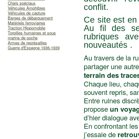
Chars spéciaux
conflit.
Véhicules Amphibies
Véhicules de capture
Barges de débarquement
Ce site est en
Matériels ferroviaires
Au fil des se
Traction Hippomobile
Torpilles humaines et sous
rubriques av
marins de poche
Armes de représailles
nouveautés .
Guerre d'Espagne 1936-1939
Au travers de la r
partager une autre
terrain des trace
Chaque lieu, chaqu
souvent repris, s
Entre ruines discr
propose
un voyag
d’hier dialogue ave
En confrontant le
j’essaie de
retrou