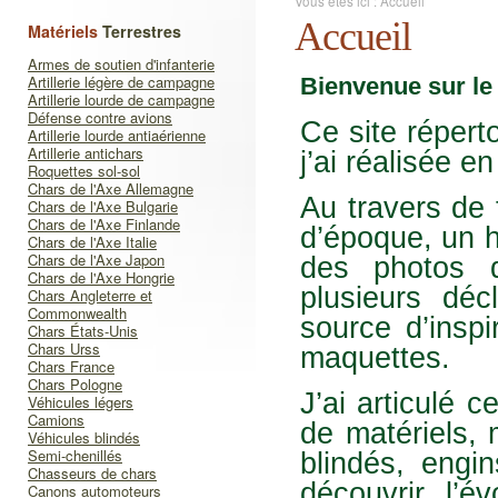
Vous êtes ici :
Accueil
Accueil
Matériels
Terrestres
Armes de soutien d'infanterie
Artillerie légère de campagne
Bienvenue sur le 
Artillerie lourde de campagne
Défense contre avions
Ce site répert
Artillerie lourde antiaérienne
Artillerie antichars
j’ai réalisée 
Roquettes sol-sol
Chars de l'Axe Allemagne
Au travers de
Chars de l'Axe Bulgarie
Chars de l'Axe Finlande
d’époque, un hi
Chars de l'Axe Italie
Chars de l'Axe Japon
des photos 
Chars de l'Axe Hongrie
plusieurs déc
Chars Angleterre et
Commonwealth
source d’inspi
Chars États-Unis
Chars Urss
maquettes.
Chars France
Chars Pologne
J’ai articulé c
Véhicules légers
Camions
de matériels, 
Véhicules blindés
Semi-chenillés
blindés, engi
Chasseurs de chars
découvrir l’é
Canons automoteurs