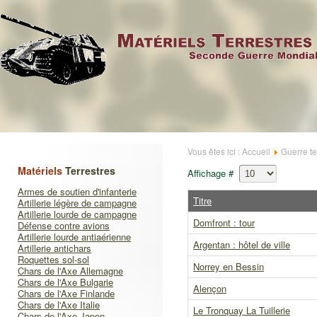
Vous êtes ici :
Accueil
Guerre te
Matériels
Terrestres
Affichage #
Armes de soutien d'infanterie
Titre
Artillerie légère de campagne
Artillerie lourde de campagne
Domfront : tour
Défense contre avions
Artillerie lourde antiaérienne
Argentan : hôtel de ville
Artillerie antichars
Roquettes sol-sol
Norrey en Bessin
Chars de l'Axe Allemagne
Chars de l'Axe Bulgarie
Alençon
Chars de l'Axe Finlande
Chars de l'Axe Italie
Le Tronquay La Tuillerie
Chars de l'Axe Japon