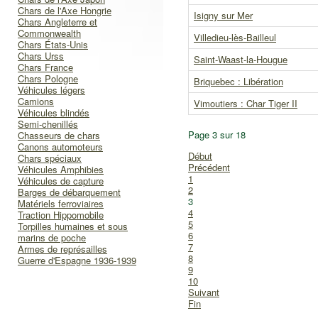
Chars de l'Axe Hongrie
Isigny sur Mer
Chars Angleterre et
Commonwealth
Villedieu-lès-Bailleul
Chars États-Unis
Chars Urss
Saint-Waast-la-Hougue
Chars France
Chars Pologne
Briquebec : Libération
Véhicules légers
Camions
Vimoutiers : Char Tiger II
Véhicules blindés
Semi-chenillés
Page 3 sur 18
Chasseurs de chars
Canons automoteurs
Début
Chars spéciaux
Précédent
Véhicules Amphibies
1
Véhicules de capture
2
Barges de débarquement
3
Matériels ferroviaires
4
Traction Hippomobile
5
Torpilles humaines et sous
6
marins de poche
7
Armes de représailles
8
Guerre d'Espagne 1936-1939
9
10
Suivant
Fin