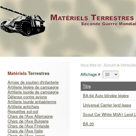
Vous êtes ici :
Accueil
Véhicule
Matériels
Terrestres
Affichage #
Armes de soutien d'infanterie
Titre
Artillerie légère de campagne
Artillerie lourde de campagne
BA-64 Auto blindée légère
Défense contre avions
Artillerie lourde antiaérienne
Universal Carrier lend lease
Artillerie antichars
Roquettes sol-sol
Scout Car White M3A1 Lend 
Chars de l'Axe Allemagne
Chars de l'Axe Bulgarie
BA 20
Chars de l'Axe Finlande
Chars de l'Axe Italie
Chars de l'Axe Japon