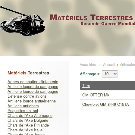
Vous êtes ici :
Accueil
Véhicule
Matériels
Terrestres
Affichage #
Armes de soutien d'infanterie
Titre
Artillerie légère de campagne
Artillerie lourde de campagne
GM OTTER MkI
Défense contre avions
Artillerie lourde antiaérienne
Chevrolet GM 8449 C15TA
Artillerie antichars
Roquettes sol-sol
Chars de l'Axe Allemagne
Chars de l'Axe Bulgarie
Chars de l'Axe Finlande
Chars de l'Axe Italie
Chars de l'Axe Japon