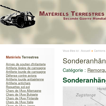
Vous êtes ici :
Accueil
Camions
Matériels
Terrestres
Sonderanhäng
Armes de soutien d'infanterie
Artillerie légère de campagne
Catégorie :
Remorq
Artillerie lourde de campagne
Défense contre avions
Sonderanhäng
Artillerie lourde antiaérienne
Artillerie antichars
Roquettes sol-sol
Chars de l'Axe Allemagne
Chars de l'Axe Bulgarie
Chars de l'Axe Finlande
Chars de l'Axe Italie
Chars de l'Axe Japon