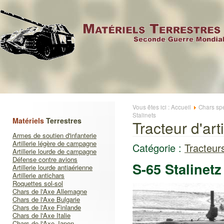
Vous êtes ici :
Accueil
Chars sp
Stalinets
Matériels
Terrestres
Tracteur d'art
Armes de soutien d'infanterie
Artillerie légère de campagne
Catégorie :
Tracteurs
Artillerie lourde de campagne
Défense contre avions
S-65 Stalinetz
Artillerie lourde antiaérienne
Artillerie antichars
Roquettes sol-sol
Chars de l'Axe Allemagne
Chars de l'Axe Bulgarie
Chars de l'Axe Finlande
Chars de l'Axe Italie
Chars de l'Axe Japon