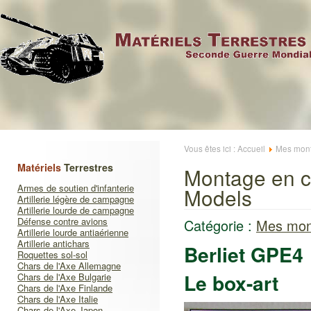
Vous êtes ici :
Accueil
Mes mont
Matériels
Terrestres
Montage en c
Armes de soutien d'infanterie
Models
Artillerie légère de campagne
Artillerie lourde de campagne
Défense contre avions
Catégorie :
Mes mon
Artillerie lourde antiaérienne
Artillerie antichars
Berliet GPE4
Roquettes sol-sol
Chars de l'Axe Allemagne
Le box-art
Chars de l'Axe Bulgarie
Chars de l'Axe Finlande
Chars de l'Axe Italie
Chars de l'Axe Japon