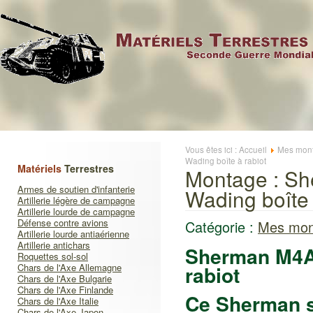
Vous êtes ici :
Accueil
Mes mont
Wading boîte à rabiot
Matériels
Terrestres
Montage : S
Armes de soutien d'infanterie
Wading boîte 
Artillerie légère de campagne
Artillerie lourde de campagne
Défense contre avions
Catégorie :
Mes mon
Artillerie lourde antiaérienne
Artillerie antichars
Sherman M4A
Roquettes sol-sol
Chars de l'Axe Allemagne
rabiot
Chars de l'Axe Bulgarie
Chars de l'Axe Finlande
Ce Sherman s
Chars de l'Axe Italie
Chars de l'Axe Japon