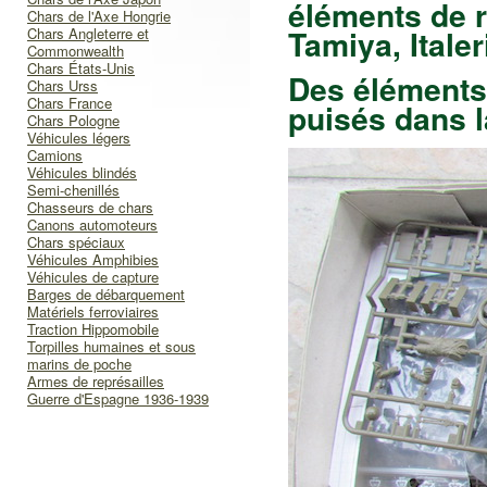
éléments de r
Chars de l'Axe Hongrie
Tamiya, Italer
Chars Angleterre et
Commonwealth
Chars États-Unis
Des éléments 
Chars Urss
Chars France
puisés dans la
Chars Pologne
Véhicules légers
Camions
Véhicules blindés
Semi-chenillés
Chasseurs de chars
Canons automoteurs
Chars spéciaux
Véhicules Amphibies
Véhicules de capture
Barges de débarquement
Matériels ferroviaires
Traction Hippomobile
Torpilles humaines et sous
marins de poche
Armes de représailles
Guerre d'Espagne 1936-1939