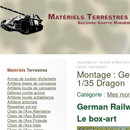
Vous êtes ici :
Accueil
Mes mont
Ommr 1/35 Dragon
Matériels
Terrestres
Montage : G
Armes de soutien d'infanterie
1/35 Dragon
Artillerie légère de campagne
Artillerie lourde de campagne
Défense contre avions
Catégorie :
Mes mon
Artillerie lourde antiaérienne
Artillerie antichars
German Rail
Roquettes sol-sol
Chars de l'Axe Allemagne
Le box-art
Chars de l'Axe Bulgarie
Chars de l'Axe Finlande
Chars de l'Axe Italie
Chars de l'Axe Japon