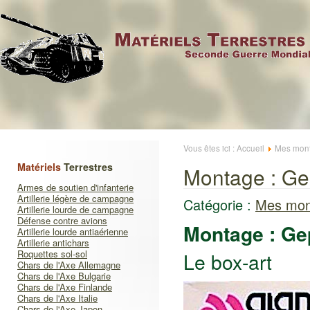
Vous êtes ici :
Accueil
Mes mont
Matériels
Terrestres
Montage : Gep
Armes de soutien d'infanterie
Artillerie légère de campagne
Catégorie :
Mes mon
Artillerie lourde de campagne
Défense contre avions
Montage : Gep
Artillerie lourde antiaérienne
Artillerie antichars
Roquettes sol-sol
Le box-art
Chars de l'Axe Allemagne
Chars de l'Axe Bulgarie
Chars de l'Axe Finlande
Chars de l'Axe Italie
Chars de l'Axe Japon