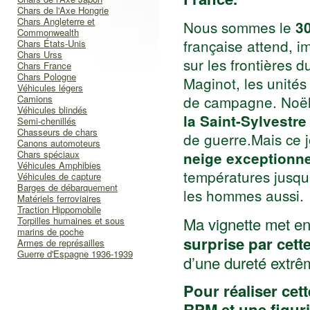
Chars de l'Axe Hongrie
Chars Angleterre et
Nous sommes le
3
Commonwealth
française attend, i
Chars États-Unis
Chars Urss
sur les frontières d
Chars France
Chars Pologne
Maginot, les unités
Véhicules légers
de campagne. Noël 
Camions
Véhicules blindés
la Saint-Sylvestr
Semi-chenillés
Chasseurs de chars
de guerre.
Mais ce j
Canons automoteurs
Chars spéciaux
neige exceptionne
Véhicules Amphibies
températures jusq
Véhicules de capture
Barges de débarquement
les hommes aussi.
Matériels ferroviaires
Traction Hippomobile
Ma vignette met e
Torpilles humaines et sous
marins de poche
surprise par cette
Armes de représailles
Guerre d'Espagne 1936-1939
d’une dureté extrê
Pour réaliser cet
RPM et une figur