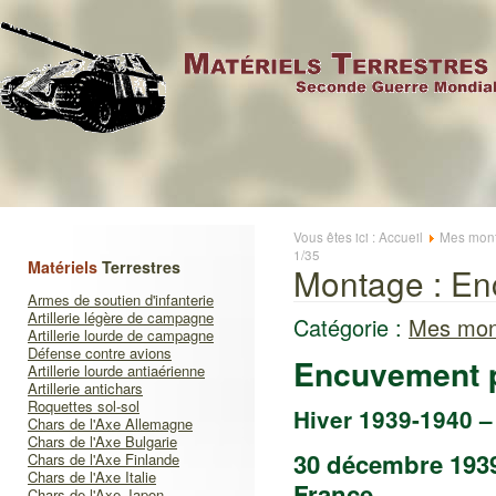
Vous êtes ici :
Accueil
Mes mont
1/35
Matériels
Terrestres
Montage : En
Armes de soutien d'infanterie
Artillerie légère de campagne
Catégorie :
Mes mon
Artillerie lourde de campagne
Défense contre avions
Encuvement 
Artillerie lourde antiaérienne
Artillerie antichars
Roquettes sol-sol
Hiver 1939-1940 –
Chars de l'Axe Allemagne
Chars de l'Axe Bulgarie
30 décembre 1939
Chars de l'Axe Finlande
Chars de l'Axe Italie
France.
Chars de l'Axe Japon