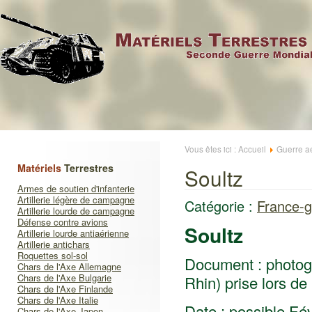
Vous êtes ici :
Accueil
Guerre a
Matériels
Terrestres
Soultz
Armes de soutien d'infanterie
Artillerie légère de campagne
Catégorie :
France-g
Artillerie lourde de campagne
Défense contre avions
Soultz
Artillerie lourde antiaérienne
Artillerie antichars
Roquettes sol-sol
Document : photogr
Chars de l'Axe Allemagne
Chars de l'Axe Bulgarie
Rhin) prise lors de 
Chars de l'Axe Finlande
Chars de l'Axe Italie
Date : possible Fév
Chars de l'Axe Japon