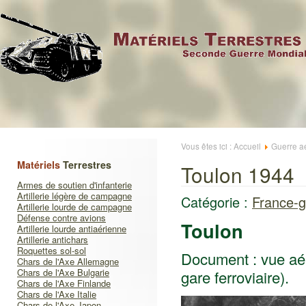
Vous êtes ici :
Accueil
Guerre a
Matériels
Terrestres
Toulon 1944
Armes de soutien d'infanterie
Artillerie légère de campagne
Catégorie :
France-g
Artillerie lourde de campagne
Défense contre avions
Toulon
Artillerie lourde antiaérienne
Artillerie antichars
Roquettes sol-sol
Document : vue aéri
Chars de l'Axe Allemagne
Chars de l'Axe Bulgarie
gare ferroviaire).
Chars de l'Axe Finlande
Chars de l'Axe Italie
Chars de l'Axe Japon