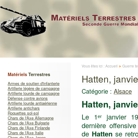
Vous êtes ici :
Accueil
Guerre te
Matériels
Terrestres
Hatten, janvi
Armes de soutien d'infanterie
Artillerie légère de campagne
Catégorie :
Alsace
Artillerie lourde de campagne
Défense contre avions
Hatten, janvi
Artillerie lourde antiaérienne
Artillerie antichars
Roquettes sol-sol
Le 1ᵉʳ janvier 19
Chars de l'Axe Allemagne
Chars de l'Axe Bulgarie
dernière offensive
Chars de l'Axe Finlande
de
Hatten
se retro
Chars de l'Axe Italie
Chars de l'Axe Japon