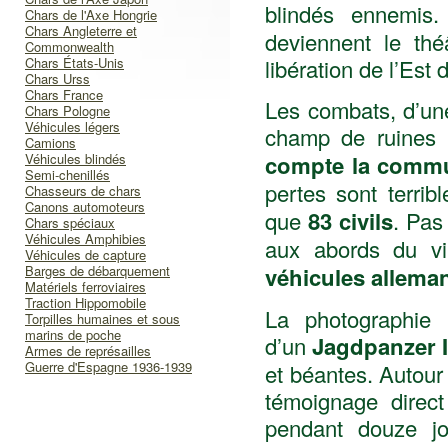
blindés ennemi
Chars de l'Axe Hongrie
Chars Angleterre et
deviennent le thé
Commonwealth
Chars États-Unis
libération de l’Est 
Chars Urss
Chars France
Les combats, d’une
Chars Pologne
Véhicules légers
champ de ruines
Camions
Véhicules blindés
compte la comm
Semi-chenillés
pertes sont terrib
Chasseurs de chars
Canons automoteurs
que
83 civils
. Pas
Chars spéciaux
Véhicules Amphibies
aux abords du vi
Véhicules de capture
Barges de débarquement
véhicules allema
Matériels ferroviaires
Traction Hippomobile
La photographie i
Torpilles humaines et sous
marins de poche
d’un
Jagdpanzer I
Armes de représailles
Guerre d'Espagne 1936-1939
et béantes. Autour 
témoignage direc
pendant douze jou