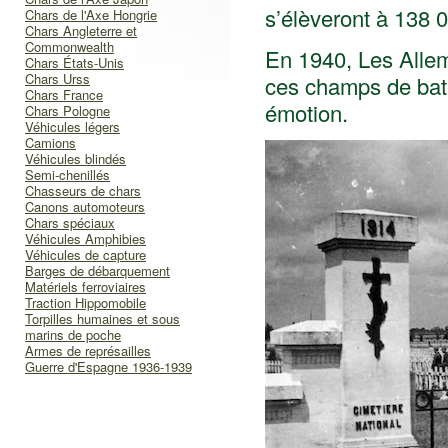
s’élèveront à 138 
Chars de l'Axe Hongrie
Chars Angleterre et
Commonwealth
En 1940, Les Allem
Chars États-Unis
Chars Urss
ces champs de batai
Chars France
émotion.
Chars Pologne
Véhicules légers
Camions
Véhicules blindés
Semi-chenillés
Chasseurs de chars
Canons automoteurs
Chars spéciaux
Véhicules Amphibies
Véhicules de capture
Barges de débarquement
Matériels ferroviaires
Traction Hippomobile
Torpilles humaines et sous
marins de poche
Armes de représailles
Guerre d'Espagne 1936-1939