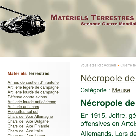
Vous êtes ici :
Accueil
Guerre te
Matériels
Terrestres
Nécropole de
Armes de soutien d'infanterie
Artillerie légère de campagne
Catégorie :
Meuse
Artillerie lourde de campagne
Défense contre avions
Nécropole de
Artillerie lourde antiaérienne
Artillerie antichars
Roquettes sol-sol
En 1915, Joffre, g
Chars de l'Axe Allemagne
Chars de l'Axe Bulgarie
offensives en Arto
Chars de l'Axe Finlande
Chars de l'Axe Italie
Allemands. Lors de
Chars de l'Axe Japon