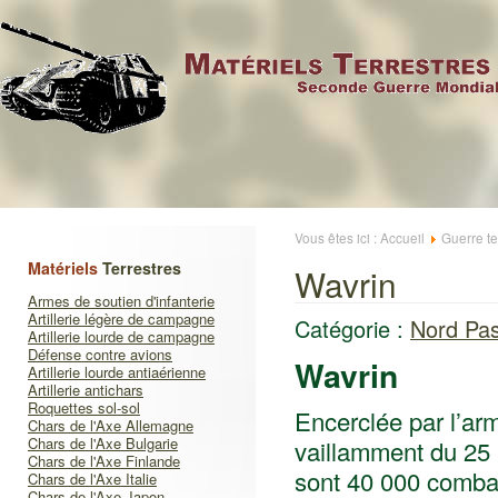
Vous êtes ici :
Accueil
Guerre te
Matériels
Terrestres
Wavrin
Armes de soutien d'infanterie
Artillerie légère de campagne
Catégorie :
Nord Pas
Artillerie lourde de campagne
Défense contre avions
Wavrin
Artillerie lourde antiaérienne
Artillerie antichars
Roquettes sol-sol
Encerclée par l’arm
Chars de l'Axe Allemagne
Chars de l'Axe Bulgarie
vaillamment du 25 
Chars de l'Axe Finlande
sont 40 000 combat
Chars de l'Axe Italie
Chars de l'Axe Japon