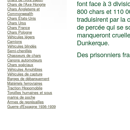
font face à 3 divisi
Chars de l'Axe Hongrie
Chars Angleterre et
800 chars et 110 
Commonwealth
traduisirent par la
Chars États-Unis
Chars Urss
de percée qui se s
Chars France
Chars Pologne
manqueront cruelle
Véhicules légers
Dunkerque.
Camions
Véhicules blindés
Semi-chenillés
Des prisonniers fr
Chasseurs de chars
Canons automoteurs
Chars spéciaux
Véhicules Amphibies
Véhicules de capture
Barges de débarquement
Matériels ferroviaires
Traction Hippomobile
Torpilles humaines et sous
marins de poche
Armes de représailles
Guerre d'Espagne 1936-1939