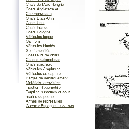
Chars de l'Axe Hongrie
Chars Angleterre et
Commonwealth
Chars États-Unis
Chars Urss
Chars France
Chars Pologne
Véhicules légers
Camions
Véhicules blindés
Semi-chenillés
Chasseurs de chars
Canons automoteurs
Chars spéciaux
Véhicules Amphibies
Véhicules de capture
Barges de débarquement
Matériels ferroviaires
Traction Hippomobile
Torpilles humaines et sous
marins de poche
Armes de représailles
Guerre d'Espagne 1936-1939