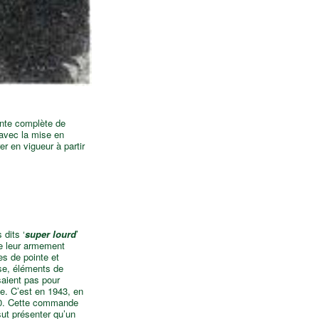
onte complète de
 avec la mise en
r en vigueur à partir
 dits ‘
super lourd
’
de leur armement
es de pointe et
se, éléments de
saient pas pour
e. C’est en 1943, en
00. Cette commande
sut présenter qu’un