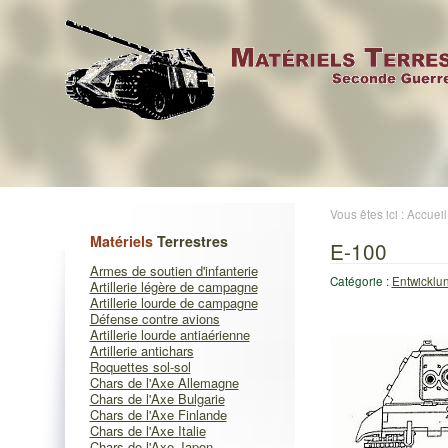
Vous êtes ici :
Accueil
Matériels
Terrestres
E-100
Armes de soutien d'infanterie
Catégorie :
Entwicklu
Artillerie légère de campagne
Artillerie lourde de campagne
Défense contre avions
Artillerie lourde antiaérienne
Artillerie antichars
Roquettes sol-sol
Chars de l'Axe Allemagne
Chars de l'Axe Bulgarie
Chars de l'Axe Finlande
Chars de l'Axe Italie
Chars de l'Axe Japon