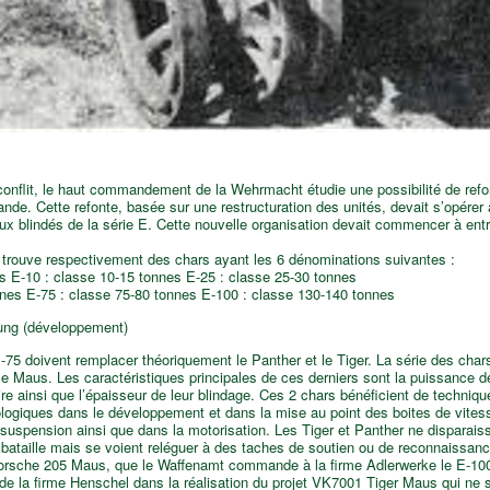
 conflit, le haut commandement de la Wehrmacht étudie une possibilité de ref
ande. Cette refonte, basée sur une restructuration des unités, devait s’opérer
x blindés de la série E. Cette nouvelle organisation devait commencer à entre
n trouve respectivement des chars ayant les 6 dénominations suivantes :
s E-10 : classe 10-15 tonnes E-25 : classe 25-30 tonnes
nnes E-75 : classe 75-80 tonnes E-100 : classe 130-140 tonnes
ng (développement)
-75 doivent remplacer théoriquement le Panther et le Tiger. La série des chars
le Maus. Les caractéristiques principales de ces derniers sont la puissance 
ire ainsi que l’épaisseur de leur blindage. Ces 2 chars bénéficient de techniqu
ologiques dans le développement et dans la mise au point des boites de vites
suspension ainsi que dans la motorisation. Les Tiger et Panther ne disparais
bataille mais se voient reléguer à des taches de soutien ou de reconnaissanc
 Porsche 205 Maus, que le Waffenamt commande à la firme Adlerwerke le E-1
c de la firme Henschel dans la réalisation du projet VK7001 Tiger Maus qui ne 