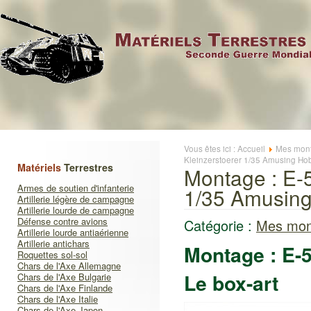
Vous êtes ici :
Accueil
Mes mont
Kleinzerstoerer 1/35 Amusing H
Matériels
Terrestres
Montage : E-5
Armes de soutien d'infanterie
1/35 Amusin
Artillerie légère de campagne
Artillerie lourde de campagne
Défense contre avions
Catégorie :
Mes mon
Artillerie lourde antiaérienne
Artillerie antichars
Montage : E-5
Roquettes sol-sol
Chars de l'Axe Allemagne
Le box-art
Chars de l'Axe Bulgarie
Chars de l'Axe Finlande
Chars de l'Axe Italie
Chars de l'Axe Japon