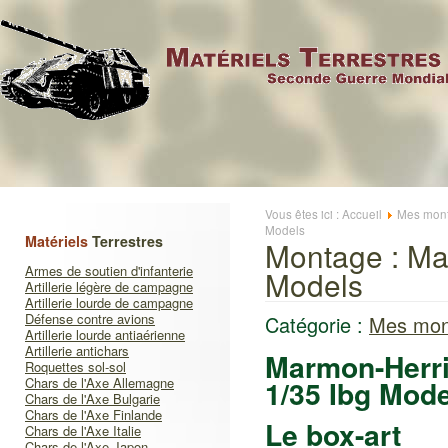
Vous êtes ici :
Accueil
Mes mont
Models
Matériels
Terrestres
Montage : Ma
Armes de soutien d'infanterie
Models
Artillerie légère de campagne
Artillerie lourde de campagne
Défense contre avions
Catégorie :
Mes mon
Artillerie lourde antiaérienne
Artillerie antichars
Marmon-Herrin
Roquettes sol-sol
Chars de l'Axe Allemagne
1/35 Ibg Mod
Chars de l'Axe Bulgarie
Chars de l'Axe Finlande
Le box-art
Chars de l'Axe Italie
Chars de l'Axe Japon