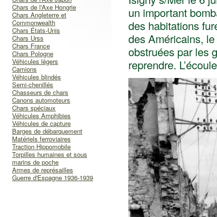
Chars de l'Axe Hongrie
un important bombar
Chars Angleterre et
Commonwealth
des habitations fure
Chars États-Unis
des Américains, le
Chars Urss
Chars France
obstruées par les g
Chars Pologne
Véhicules légers
reprendre. L’écoule
Camions
Véhicules blindés
Semi-chenillés
Chasseurs de chars
Canons automoteurs
Chars spéciaux
Véhicules Amphibies
Véhicules de capture
Barges de débarquement
Matériels ferroviaires
Traction Hippomobile
Torpilles humaines et sous
marins de poche
Armes de représailles
Guerre d'Espagne 1936-1939