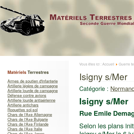
Vous êtes ici :
Accueil
Guerre te
Matériels
Terrestres
Isigny s/Mer
Armes de soutien d'infanterie
Artillerie légère de campagne
Catégorie :
Normand
Artillerie lourde de campagne
Défense contre avions
Isigny s/Mer
Artillerie lourde antiaérienne
Artillerie antichars
Roquettes sol-sol
Rue Emile Dema
Chars de l'Axe Allemagne
Chars de l'Axe Bulgarie
Selon les plans in
Chars de l'Axe Finlande
Chars de l'Axe Italie
Isigny s/Mer le 6 ju
Chars de l'Axe Japon