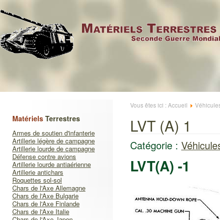
Vous êtes ici :
Accueil
Véhicule
Matériels
Terrestres
LVT (A) 1
Armes de soutien d'infanterie
Artillerie légère de campagne
Catégorie :
Véhicule
Artillerie lourde de campagne
Défense contre avions
LVT(A) -1
Artillerie lourde antiaérienne
Artillerie antichars
Roquettes sol-sol
Chars de l'Axe Allemagne
Chars de l'Axe Bulgarie
Chars de l'Axe Finlande
Chars de l'Axe Italie
Chars de l'Axe Japon