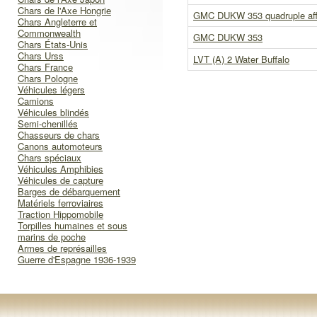
Chars de l'Axe Hongrie
GMC DUKW 353 quadruple af
Chars Angleterre et
Commonwealth
GMC DUKW 353
Chars États-Unis
Chars Urss
LVT (A) 2 Water Buffalo
Chars France
Chars Pologne
Véhicules légers
Camions
Véhicules blindés
Semi-chenillés
Chasseurs de chars
Canons automoteurs
Chars spéciaux
Véhicules Amphibies
Véhicules de capture
Barges de débarquement
Matériels ferroviaires
Traction Hippomobile
Torpilles humaines et sous
marins de poche
Armes de représailles
Guerre d'Espagne 1936-1939