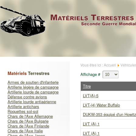
Vous êtes ici :
Accueil
Véhicule
Matériels
Terrestres
Affichage #
Armes de soutien d'infanterie
Titre
Artillerie légère de campagne
Artillerie lourde de campagne
LVT(A)-5
Défense contre avions
Artillerie lourde antiaérienne
LVT-(4) Water Buffalo
Artillerie antichars
Roquettes sol-sol
DUKW-353 équipé d'un Howi
Chars de l'Axe Allemagne
Chars de l'Axe Bulgarie
LVT (A) 1
Chars de l'Axe Finlande
Chars de l'Axe Italie
LVT (A) 1
Chars de l'Axe Japon